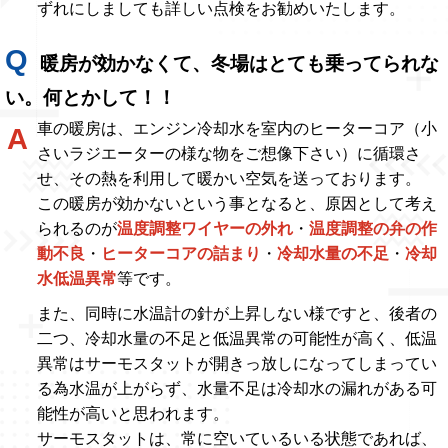
ずれにしましても詳しい点検をお勧めいたします。
暖房が効かなくて、冬場はとても乗ってられな
い。何とかして！！
車の暖房は、エンジン冷却水を室内のヒーターコア（小
さいラジエーターの様な物をご想像下さい）に循環さ
せ、その熱を利用して暖かい空気を送っております。
この暖房が効かないという事となると、原因として考え
られるのが
温度調整ワイヤーの外れ
・
温度調整の弁の作
動不良
・
ヒーターコアの詰まり
・
冷却水量の不足
・
冷却
水低温異常
等です。
また、同時に水温計の針が上昇しない様ですと、後者の
二つ、冷却水量の不足と低温異常の可能性が高く、低温
異常はサーモスタットが開きっ放しになってしまってい
る為水温が上がらず、水量不足は冷却水の漏れがある可
能性が高いと思われます。
サーモスタットは、常に空いているいる状態であれば、