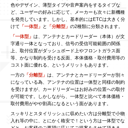
色やデザイン、薄型タイプや音声案内をするタイプな
ど、ユーザーの好みに応じて、メーカーも次々に新機種
を発売しています。しかし、基本的にはETCは大きく分
けて
「一体型」
と
「分離型」
の2種類に分類されます。
「一体型」
は、アンテナとカードリーダー（本体）が文
字通り一体となっており、信号の受信可能範囲の関係
上、取付位置がダッシュボード上やフロントガラス面
等、かなり制約を受ける反面、本体価格・取付費用等の
コスト面に優れる、というメリットもあります。
一方の
「分離型」
は、アンテナとカードリーダーが別々
になっている為、アンテナの位置は一体型と同様の制約
を受けますが、カードリーダーはお好みの位置への取付
が可能です。しかしながら、一体型と比べて本体価格・
取付費用がやや割高になるという面があります。
スッキリとスタイリッシュに収めたい方は分離型で小物
入れ等の中に、とにかく格安で！という方は一体型でな
どと、お客様のご要望に応じてご提案をさせて頂きま