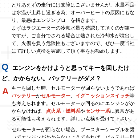
とりあえずの走行には支障はございませんが、水量不足
は水温が上昇し過ぎる為、オーバーヒートの原因にもな
り、最悪はエンジンブローを招きます。
まずはラジエーターの冷却水量を確認して頂くのが第一
ですが、ご自分でされる場合は熱された冷却水が噴出し
て、火傷を負う危険性もございますので、ぜひ一度当社
にて詳しい点検を実施して頂く事をお勧めします。
エンジンをかけようと思ってキーを回したけ
ど、かからない。バッテリーがダメ？
キーを回した時、セルモーターが回らないようであれば
バッテリー
か
セルモーター
、
イグニッションスイッチ
等
も考えられます。セルモーターが回るのにエンジンがか
からなければ、
点火系
・
燃料系
や
センサー系
に異常があ
る可能性も考えられます。詳しい点検を受けて下さい。
セルモーターが回らない場合、ブースターケーブルを繋
いでエンジンがかからないようであれば、バッテリー以