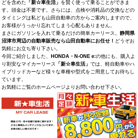
どを含めた
「新☆車生活」
を賢く使って乗ることができま
す。頭金は不要です。さらには、点検や消耗品の交換などの
タイミングは私ども山田自動車の方からご案内しますので、
お客様がうっかり忘れてしまう心配もありません。
まさにガソリンを入れて乗るだけの簡単カーリース。
静岡県
沼津市周辺の自動車販売なら山田自動車にお任せ！
どうぞお
気軽にお立ち寄り下さい。
今回ご紹介しました、
HONDA・N-ONE e:
の他にも、購入よ
り割安なマイカーリース
「新☆車生活」
では、軽自動車やハ
イブリッドカーなど様々な車種や型式をご用意してお待ちし
ています。
お気軽にご覧のホームページよりお問い合わせ下さい。