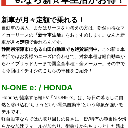
新車が月々定額で乗れる！
自動車の購入、またはリースをお考えの方は、断然お得なマ
イカーリースの
「新☆車生活」
をおすすめします。なんと新
車が
月々定額で
乗れるんです。
静岡県沼津市にある山田自動車でも絶賛展開中。
この新☆車
生活ではお客様のニーズに合わせて、対象車種は軽自動車か
らハイブリッドカーまで国産全車種・全メーカー。その中で
も今回はイチオシのこちらの車種をご紹介！
N-ONE e: / HONDA
Hondaが提案する軽EV「N-ONE e:」は、毎日の暮らしに自
然と溶け込む“ちょうどいい電気自動車”という印象が強いモ
デルです。
軽自動車ならではの取り回しの良さに、EV特有の静粛性や滑
らかな加速フィールが加わり、街乗りからちょっとした遠出